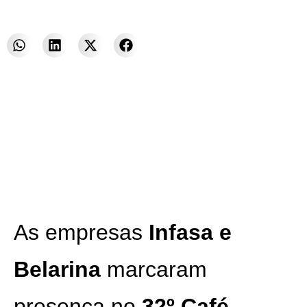
Bonina
As empresas
Infasa e
Belarina
marcaram
presença no
32º Café